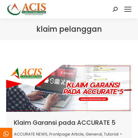
Search:
klaim pelanggan
Klaim Garansi pada ACCURATE 5
ACCURATE NEWS
,
Frontpage Article
,
General
,
Tutorial