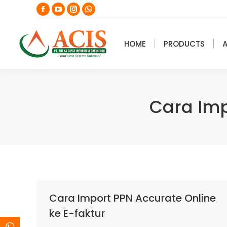
Facebook
YouTube
Instagram
Whatsapp
page
page
page
page
opens
opens
opens
opens
HOME
PRODUCTS
in
in
in
in
new
new
new
new
window
window
window
window
Cara Imp
Cara Import PPN Accurate Online
ke E-faktur