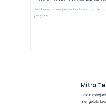
Mendukung proses pembelian & penjualan terpa
yang rapi.
Mitra T
Selain menjua
mengelola keua