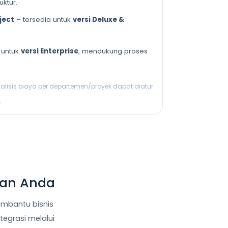
uktur.
ject
– tersedia untuk
versi Deluxe &
 untuk
versi Enterprise
, mendukung proses
alisis biaya per departemen/proyek dapat diatur
.
gan Anda
embantu bisnis
tegrasi melalui