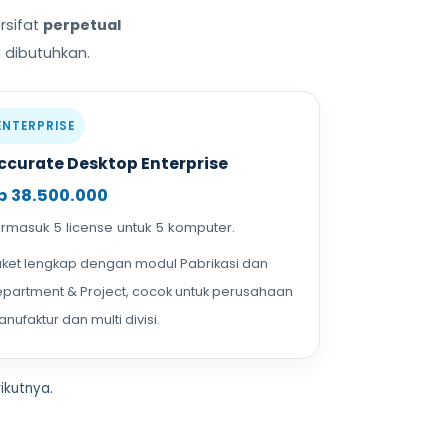
rsifat
perpetual
a dibutuhkan.
ENTERPRISE
ccurate Desktop Enterprise
p 38.500.000
rmasuk 5 license untuk 5 komputer.
ket lengkap dengan modul Pabrikasi dan
partment & Project, cocok untuk perusahaan
nufaktur dan multi divisi.
ikutnya.