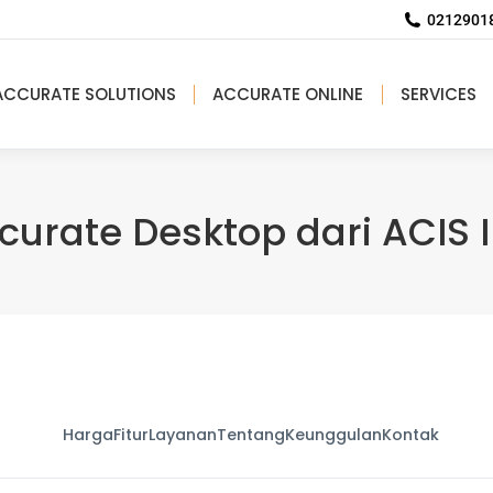
02129018
ACCURATE SOLUTIONS
ACCURATE ONLINE
SERVICES
ccurate Desktop dari ACIS 
Harga
Fitur
Layanan
Tentang
Keunggulan
Kontak