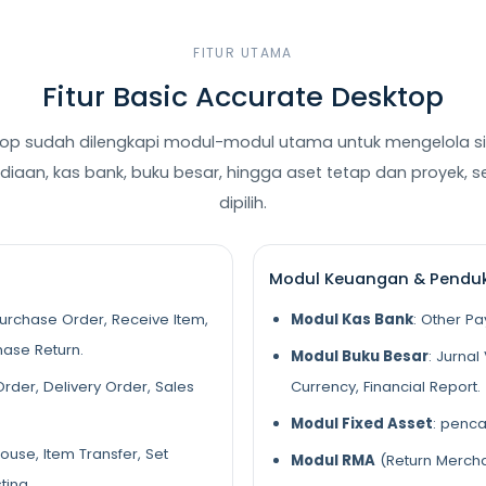
FITUR UTAMA
Fitur Basic Accurate Desktop
op sudah dilengkapi modul-modul utama untuk mengelola si
diaan, kas bank, buku besar, hingga aset tetap dan proyek, 
dipilih.
Modul Keuangan & Pendu
Purchase Order, Receive Item,
Modul Kas Bank
: Other Pa
hase Return.
Modul Buku Besar
: Jurnal
Order, Delivery Order, Sales
Currency, Financial Report.
Modul Fixed Asset
: penca
ouse, Item Transfer, Set
Modul RMA
(Return Mercha
ting.