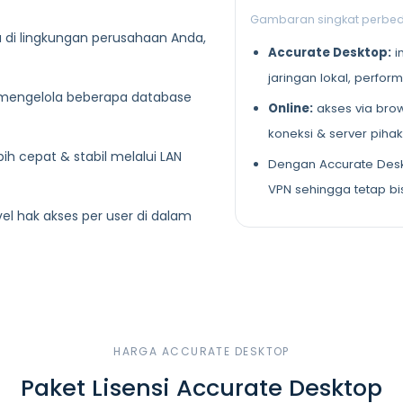
Gambaran singkat perbed
 di lingkungan perusahaan Anda,
Accurate Desktop:
i
jaringan lokal, perform
mengelola beberapa database
Online:
akses via brow
koneksi & server pihak
bih cepat & stabil melalui LAN
Dengan Accurate Desk
VPN sehingga tetap bi
vel hak akses per user di dalam
HARGA ACCURATE DESKTOP
Paket Lisensi Accurate Desktop