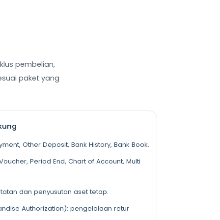
klus pembelian,
sesuai paket yang
kung
yment, Other Deposit, Bank History, Bank Book.
 Voucher, Period End, Chart of Account, Multi
tatan dan penyusutan aset tetap.
ndise Authorization): pengelolaan retur