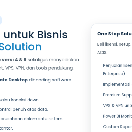
 untuk Bisnis
One Stop Solu
Solution
Beli lisensi, set
ACIS.
versi 4 & 5
sekaligus menyediakan
Penjualan lise
rt, VPS, VPN, dan tools pendukung.
Enterprise)
ate Desktop
dibanding software
Implementasi 
Premium Suppo
 walau koneksi down.
VPS & VPN unt
kontrol penuh atas data.
Power BI Monit
perusahaan dalam satu sistem.
Custom Report
kantor.