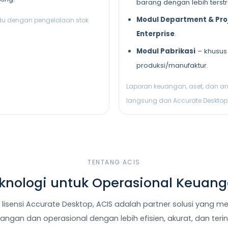
barang dengan lebih terstr
Modul Department & Pro
du dengan pengelolaan stok
Enterprise
.
Modul Pabrikasi
– khusus
produksi/manufaktur.
Laporan keuangan, aset, dan an
langsung dari Accurate Desktop
TENTANG ACIS
eknologi untuk Operasional Keuan
l lisensi Accurate Desktop, ACIS adalah partner solusi yang m
ngan dan operasional dengan lebih efisien, akurat, dan terin