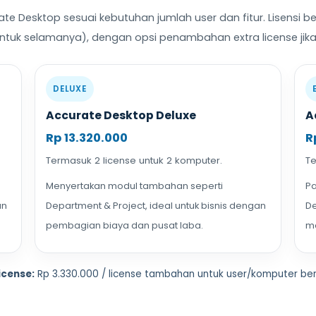
rate Desktop sesuai kebutuhan jumlah user dan fitur. Lisensi be
 untuk selamanya), dengan opsi penambahan extra license jik
DELUXE
Accurate Desktop Deluxe
A
Rp 13.320.000
R
Termasuk 2 license untuk 2 komputer.
Te
Menyertakan modul tambahan seperti
Pa
an
Department & Project, ideal untuk bisnis dengan
De
pembagian biaya dan pusat laba.
ma
icense:
Rp 3.330.000 / license tambahan untuk user/komputer ber